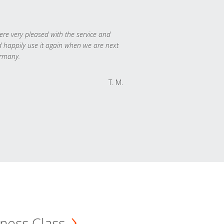
re very pleased with the service and
 happily use it again when we are next
rmany.
T. M.
ness Class