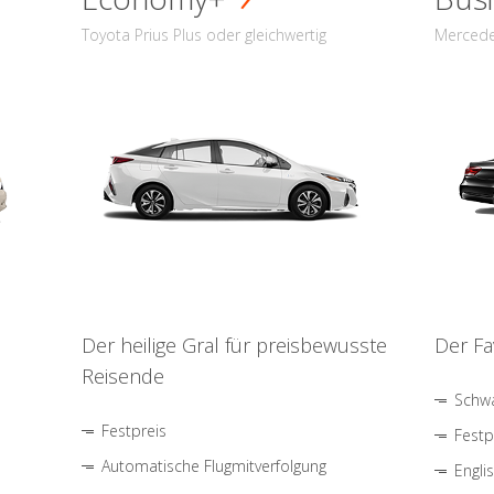
Toyota Prius Plus oder gleichwertig
Mercede
Der heilige Gral für preisbewusste
Der Fa
Reisende
Schwa
Festpreis
Festp
Automatische Flugmitverfolgung
Engli