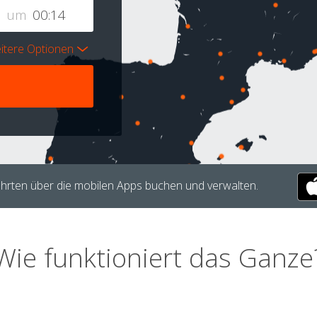
um
itere Optionen
hrten über die mobilen Apps buchen und verwalten.
Wie funktioniert das Ganze