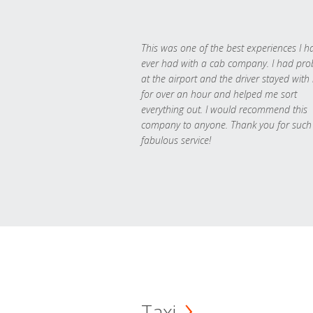
This was one of the best experiences I h
ever had with a cab company. I had pr
at the airport and the driver stayed with
for over an hour and helped me sort
everything out. I would recommend this
company to anyone. Thank you for such
fabulous service!
Taxi