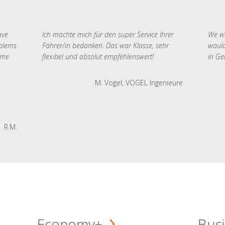
ave
Ich möchte mich für den super Service Ihrer
We we
oblems
Fahrer/in bedanken. Das war Klasse, sehr
would
 me
flexibel und absolut empfehlenswert!
in Ge
M. Vogel, VOGEL Ingenieure
R.M.
Economy+
Busi