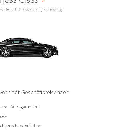
s-Benz E-Class oder gleichwärtig
vorit der Geschäftsreisenden
rzes Auto garantiert
reis
schsprechender Fahrer