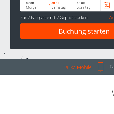
07.08
08.08
09.08
Morgen
Samstag
Sonntag
Für
2 Fahrgäste
mit
2 Gepäckstücken
We
Talixo Mobile
Fa