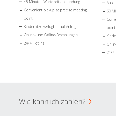
45 Minuten Wartezeit ab Landung
Autom
Convenient pickup at precise meeting
60 Mi
point
Conve
Kindersitze verfügbar auf Anfrage
point
Online- und Offline-Bezahlungen
Kinde
24/7-Hotline
Onlin
24/7-
Wie kann ich zahlen?