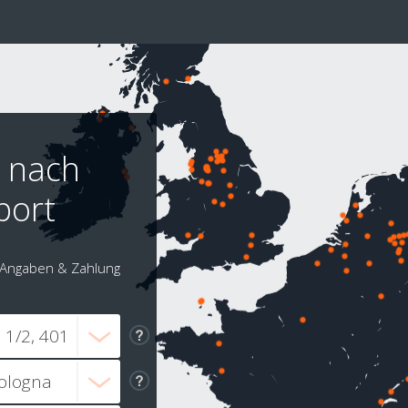
g nach
port
Angaben & Zahlung