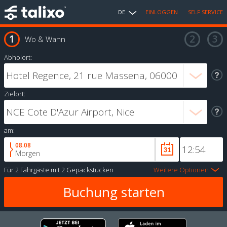
DE
EINLOGGEN
SELF SERVICE
Wo & Wann
Abholort:
Zielort:
am:
08.08
Morgen
Für
2 Fahrgäste
mit
2 Gepäckstücken
Weitere Optionen