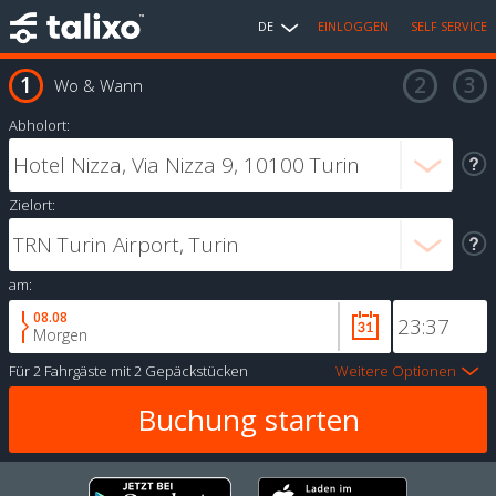
DE
EINLOGGEN
SELF SERVICE
Wo & Wann
Abholort:
Zielort:
am:
08.08
Morgen
Für
2 Fahrgäste
mit
2 Gepäckstücken
Weitere Optionen