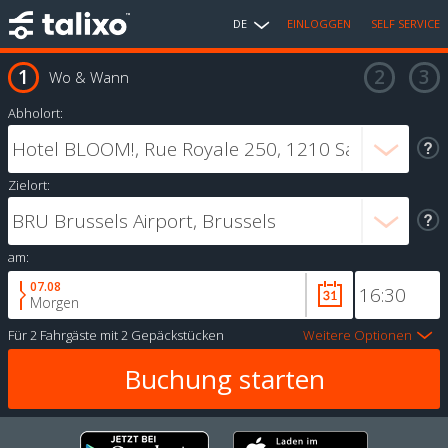
DE
EINLOGGEN
SELF SERVICE
Wo & Wann
Abholort:
Zielort:
am:
07.08
Morgen
Für
2 Fahrgäste
mit
2 Gepäckstücken
Weitere Optionen