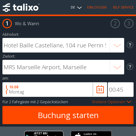
DE
EINLOGGEN
SELF SERVICE
Wo & Wann
Abholort:
Zielort:
am:
10.08
Montag
Für
2 Fahrgäste
mit
2 Gepäckstücken
Weitere Optionen