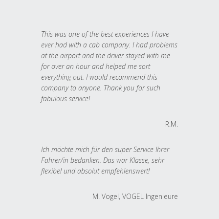
This was one of the best experiences I have
ever had with a cab company. I had problems
at the airport and the driver stayed with me
for over an hour and helped me sort
everything out. I would recommend this
company to anyone. Thank you for such
fabulous service!
R.M.
Ich möchte mich für den super Service Ihrer
Fahrer/in bedanken. Das war Klasse, sehr
flexibel und absolut empfehlenswert!
M. Vogel, VOGEL Ingenieure