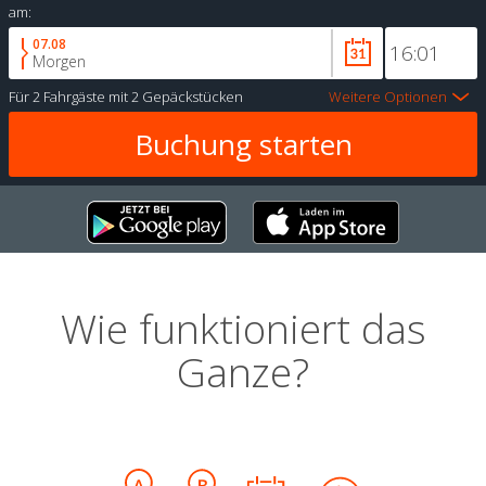
am:
07.08
Morgen
Für
2 Fahrgäste
mit
2 Gepäckstücken
Weitere Optionen
Wie funktioniert das
Ganze?