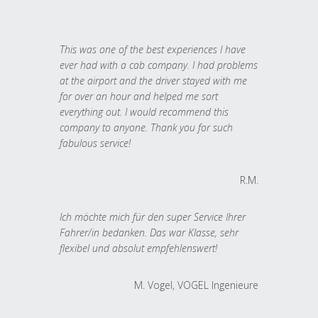
This was one of the best experiences I have
ever had with a cab company. I had problems
at the airport and the driver stayed with me
for over an hour and helped me sort
everything out. I would recommend this
company to anyone. Thank you for such
fabulous service!
R.M.
Ich möchte mich für den super Service Ihrer
Fahrer/in bedanken. Das war Klasse, sehr
flexibel und absolut empfehlenswert!
M. Vogel, VOGEL Ingenieure