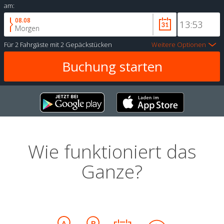
am:
08.08
Morgen
Für
2 Fahrgäste
mit
2 Gepäckstücken
Weitere Optionen
Wie funktioniert das
Ganze?