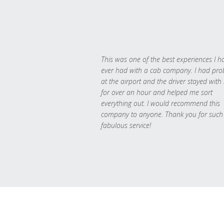
This was one of the best experiences I h
ever had with a cab company. I had pr
at the airport and the driver stayed with
for over an hour and helped me sort
everything out. I would recommend this
company to anyone. Thank you for such
fabulous service!