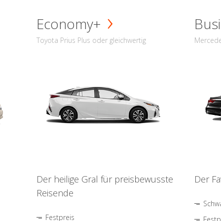
Economy+
Busi
Toyota Prius Plus oder gleichwertig
Mercede
Der heilige Gral für preisbewusste
Der Fa
Reisende
Schwa
Festpreis
Festp