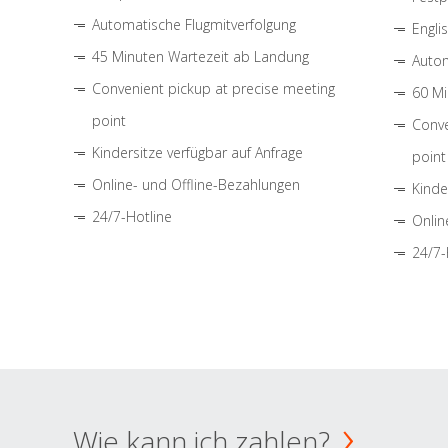
Automatische Flugmitverfolgung
Engli
45 Minuten Wartezeit ab Landung
Autom
Convenient pickup at precise meeting
60 Mi
point
Conve
Kindersitze verfügbar auf Anfrage
point
Online- und Offline-Bezahlungen
Kinde
24/7-Hotline
Onlin
24/7-
Wie kann ich zahlen?