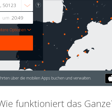
um
itere Optionen
hrten über die mobilen Apps buchen und verwalten.
Wie funktioniert das Ganze