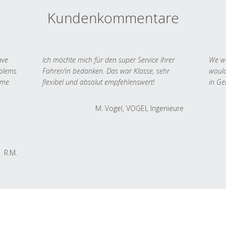
Kundenkommentare
ave
Ich möchte mich für den super Service Ihrer
We we
oblems
Fahrer/in bedanken. Das war Klasse, sehr
would
 me
flexibel und absolut empfehlenswert!
in Ge
M. Vogel, VOGEL Ingenieure
R.M.