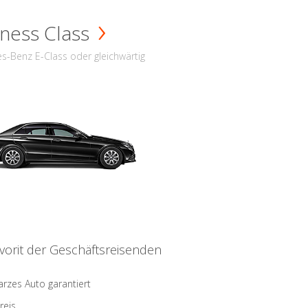
ness Class
s-Benz E-Class oder gleichwärtig
vorit der Geschäftsreisenden
rzes Auto garantiert
reis