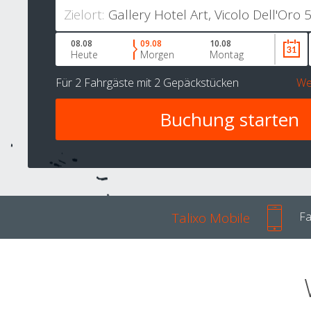
Zielort:
08.08
09.08
10.08
Heute
Morgen
Montag
Für
2 Fahrgäste
mit
2 Gepäckstücken
We
Talixo Mobile
Fa