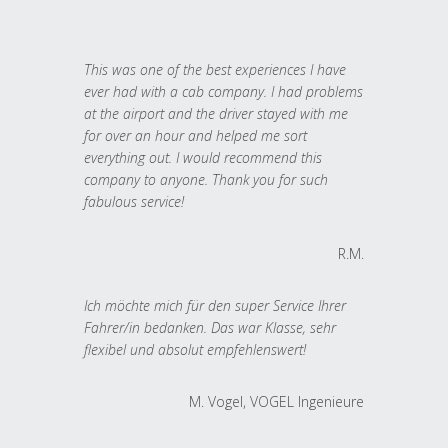
This was one of the best experiences I have
ever had with a cab company. I had problems
at the airport and the driver stayed with me
for over an hour and helped me sort
everything out. I would recommend this
company to anyone. Thank you for such
fabulous service!
R.M.
Ich möchte mich für den super Service Ihrer
Fahrer/in bedanken. Das war Klasse, sehr
flexibel und absolut empfehlenswert!
M. Vogel, VOGEL Ingenieure