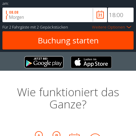
am:
08.08
Morgen
Für
2 Fahrgäste
mit
2 Gepäckstücken
Weitere Optionen
Wie funktioniert das
Ganze?