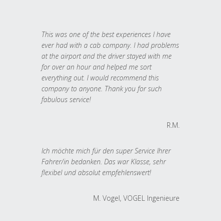
This was one of the best experiences I have
ever had with a cab company. I had problems
at the airport and the driver stayed with me
for over an hour and helped me sort
everything out. I would recommend this
company to anyone. Thank you for such
fabulous service!
R.M.
Ich möchte mich für den super Service Ihrer
Fahrer/in bedanken. Das war Klasse, sehr
flexibel und absolut empfehlenswert!
M. Vogel, VOGEL Ingenieure