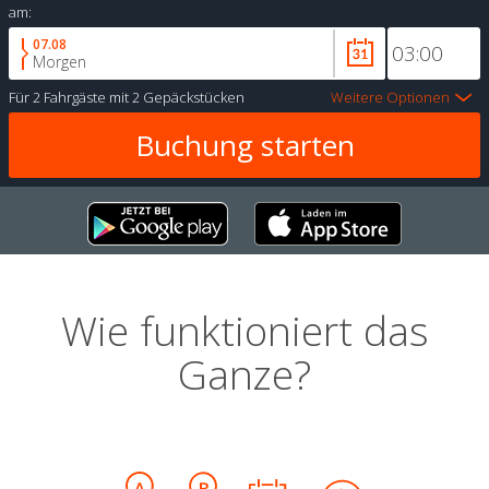
am:
07.08
Morgen
Für
2 Fahrgäste
mit
2 Gepäckstücken
Weitere Optionen
Wie funktioniert das
Ganze?