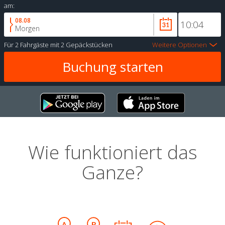
am:
08.08
Morgen
Für
2 Fahrgäste
mit
2 Gepäckstücken
Weitere Optionen
Wie funktioniert das
Ganze?