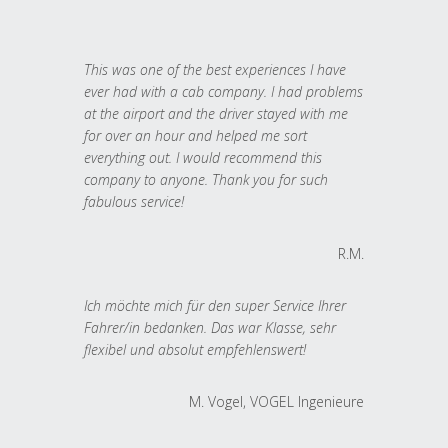
This was one of the best experiences I have
ever had with a cab company. I had problems
at the airport and the driver stayed with me
for over an hour and helped me sort
everything out. I would recommend this
company to anyone. Thank you for such
fabulous service!
R.M.
Ich möchte mich für den super Service Ihrer
Fahrer/in bedanken. Das war Klasse, sehr
flexibel und absolut empfehlenswert!
M. Vogel, VOGEL Ingenieure