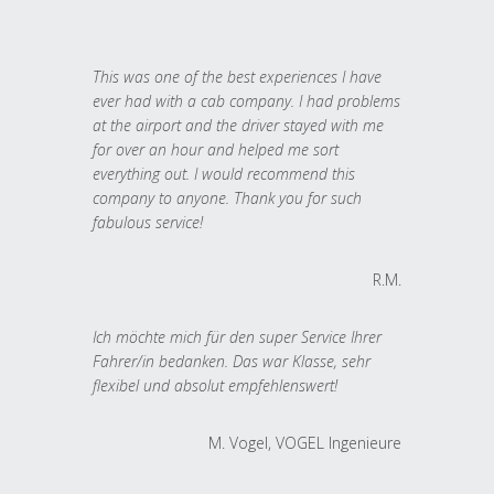
This was one of the best experiences I have
ever had with a cab company. I had problems
at the airport and the driver stayed with me
for over an hour and helped me sort
everything out. I would recommend this
company to anyone. Thank you for such
fabulous service!
R.M.
Ich möchte mich für den super Service Ihrer
Fahrer/in bedanken. Das war Klasse, sehr
flexibel und absolut empfehlenswert!
M. Vogel, VOGEL Ingenieure