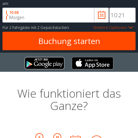
am:
10.08
Morgen
Für
2 Fahrgäste
mit
2 Gepäckstücken
Weitere Optionen
Wie funktioniert das
Ganze?