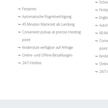
Schwa
Festpreis
Festp
Automatische Flugmitverfolgung
Engli
45 Minuten Wartezeit ab Landung
Autom
Convenient pickup at precise meeting
60 Mi
point
Conve
Kindersitze verfügbar auf Anfrage
point
Online- und Offline-Bezahlungen
Kinde
24/7-Hotline
Onlin
24/7-