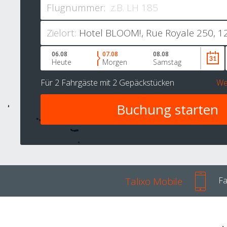
Flugnummer:
Zielort:
06.08
07.08
08.08
Heute
Morgen
Samstag
Für
2 Fahrgäste
mit
2 Gepäckstücken
We
Talixo Mobile
Fa