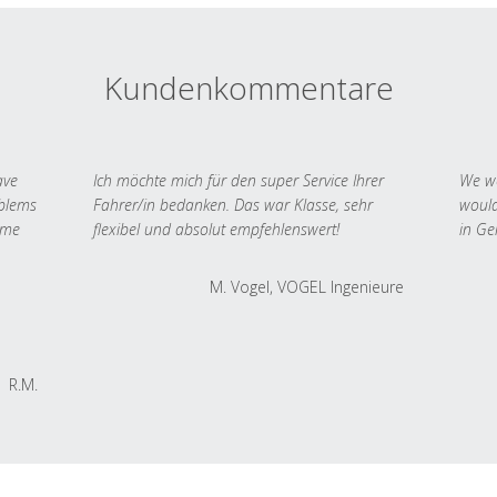
Kundenkommentare
ave
Ich möchte mich für den super Service Ihrer
We we
oblems
Fahrer/in bedanken. Das war Klasse, sehr
would
 me
flexibel und absolut empfehlenswert!
in Ge
M. Vogel, VOGEL Ingenieure
R.M.