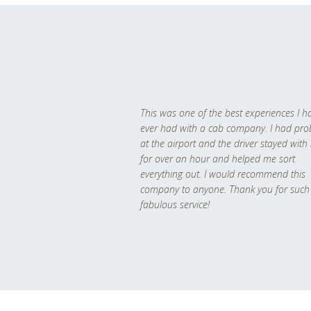
This was one of the best experiences I h
ever had with a cab company. I had pr
at the airport and the driver stayed with
for over an hour and helped me sort
everything out. I would recommend this
company to anyone. Thank you for such
fabulous service!