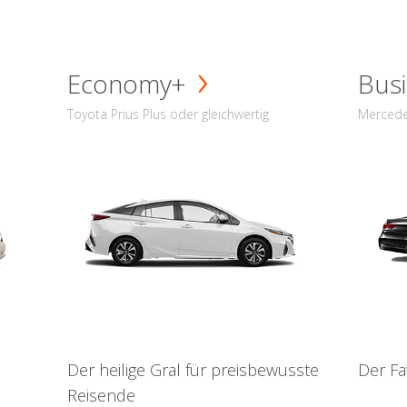
Economy+
Busi
Toyota Prius Plus oder gleichwertig
Mercede
Der heilige Gral für preisbewusste
Der Fa
Reisende