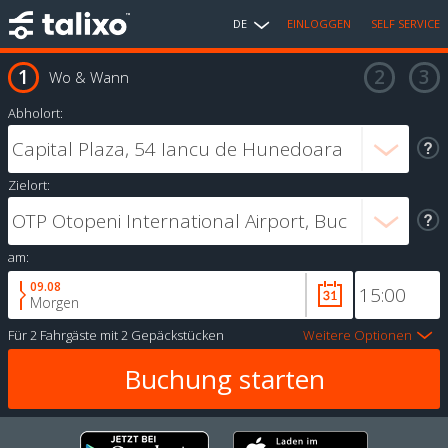
DE
EINLOGGEN
SELF SERVICE
Wo & Wann
Abholort:
Zielort:
am:
09.08
Morgen
Für
2 Fahrgäste
mit
2 Gepäckstücken
Weitere Optionen