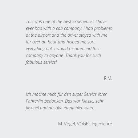
This was one of the best experiences I have
ever had with a cab company. I had problems
at the airport and the driver stayed with me
for over an hour and helped me sort
everything out. I would recommend this
company to anyone. Thank you for such
fabulous service!
R.M.
Ich möchte mich für den super Service Ihrer
Fahrer/in bedanken. Das war Klasse, sehr
flexibel und absolut empfehlenswert!
M. Vogel, VOGEL Ingenieure