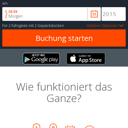
am:
08.08
Morgen
Für
2 Fahrgäste
mit
2 Gepäckstücken
Weitere Optionen
Wie funktioniert das
Ganze?