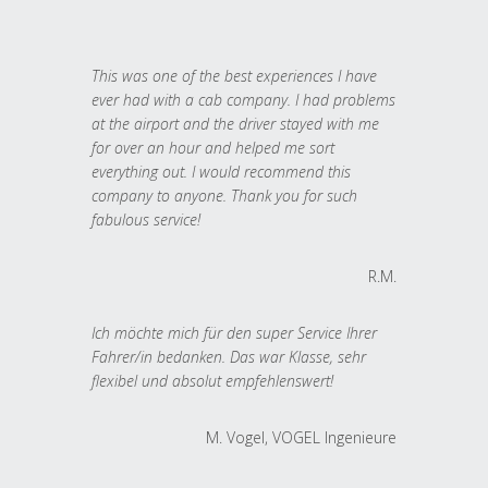
This was one of the best experiences I have
ever had with a cab company. I had problems
at the airport and the driver stayed with me
for over an hour and helped me sort
everything out. I would recommend this
company to anyone. Thank you for such
fabulous service!
R.M.
Ich möchte mich für den super Service Ihrer
Fahrer/in bedanken. Das war Klasse, sehr
flexibel und absolut empfehlenswert!
M. Vogel, VOGEL Ingenieure