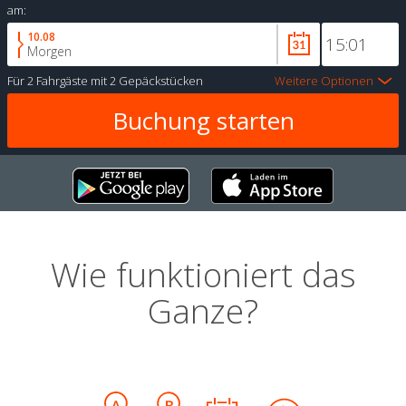
am:
10.08
Morgen
Für
2 Fahrgäste
mit
2 Gepäckstücken
Weitere Optionen
Wie funktioniert das
Ganze?