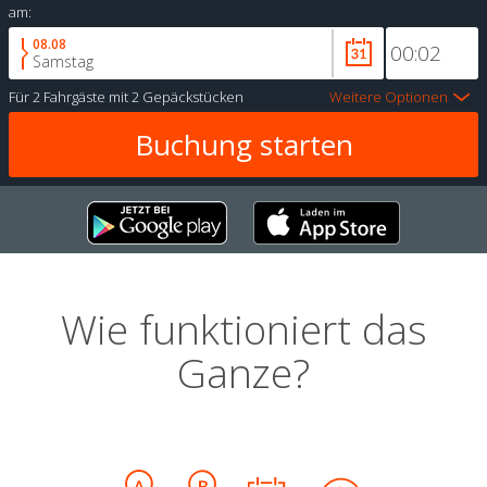
am:
08.08
Samstag
Für
2 Fahrgäste
mit
2 Gepäckstücken
Weitere Optionen
Wie funktioniert das
Ganze?