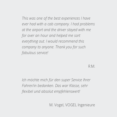
This was one of the best experiences I have
ever had with a cab company. I had problems
at the airport and the driver stayed with me
for over an hour and helped me sort
everything out. I would recommend this
company to anyone. Thank you for such
fabulous service!
R.M.
Ich möchte mich für den super Service Ihrer
Fahrer/in bedanken. Das war Klasse, sehr
flexibel und absolut empfehlenswert!
M. Vogel, VOGEL Ingenieure