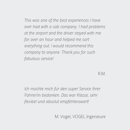
This was one of the best experiences I have
ever had with a cab company. I had problems
at the airport and the driver stayed with me
for over an hour and helped me sort
everything out. I would recommend this
company to anyone. Thank you for such
fabulous service!
R.M.
Ich möchte mich für den super Service Ihrer
Fahrer/in bedanken. Das war Klasse, sehr
flexibel und absolut empfehlenswert!
M. Vogel, VOGEL Ingenieure