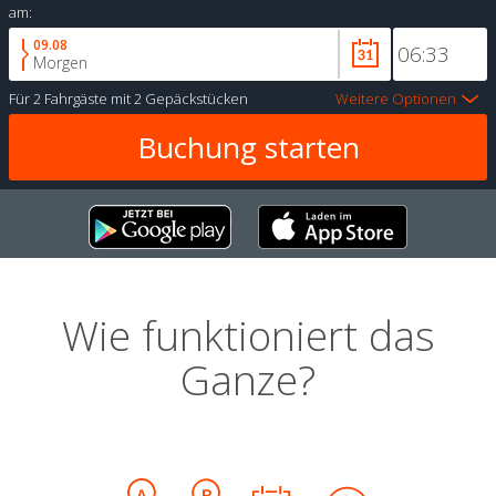
am:
09.08
Morgen
Für
2 Fahrgäste
mit
2 Gepäckstücken
Weitere Optionen
Wie funktioniert das
Ganze?