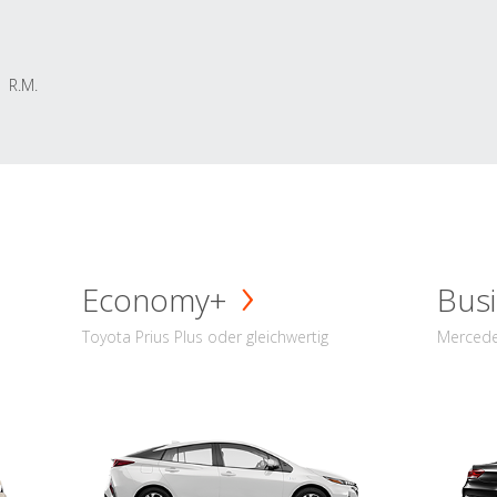
R.M.
Economy+
Busi
Toyota Prius Plus oder gleichwertig
Mercede