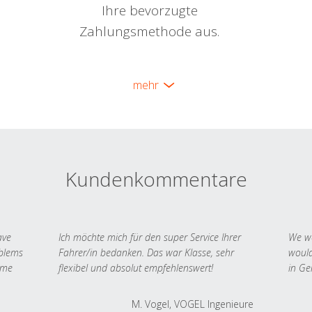
Ihre bevorzugte
Zahlungsmethode aus.
mehr
Kundenkommentare
ave
Ich möchte mich für den super Service Ihrer
We we
oblems
Fahrer/in bedanken. Das war Klasse, sehr
would
 me
flexibel und absolut empfehlenswert!
in Ge
M. Vogel, VOGEL Ingenieure