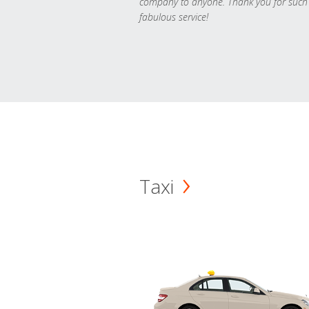
company to anyone. Thank you for such
fabulous service!
Taxi