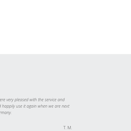
re very pleased with the service and
 happily use it again when we are next
rmany.
T. M.