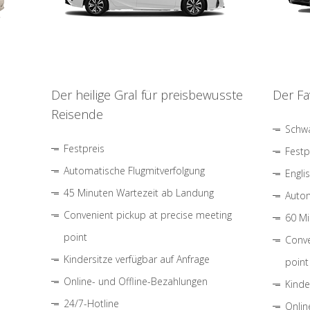
Der heilige Gral für preisbewusste
Der Fa
Reisende
Schwa
Festpreis
Festp
Automatische Flugmitverfolgung
Engli
45 Minuten Wartezeit ab Landung
Autom
Convenient pickup at precise meeting
60 Mi
point
Conve
Kindersitze verfügbar auf Anfrage
point
Online- und Offline-Bezahlungen
Kinde
24/7-Hotline
Onlin