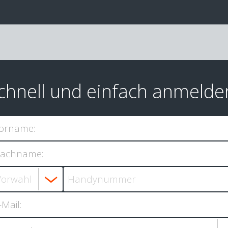
chnell und einfach anmelde
orname:
achname:
-Mail: