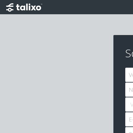
S
V
N
E