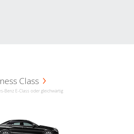
ness Class
s-Benz E-Class oder gleichwärtig