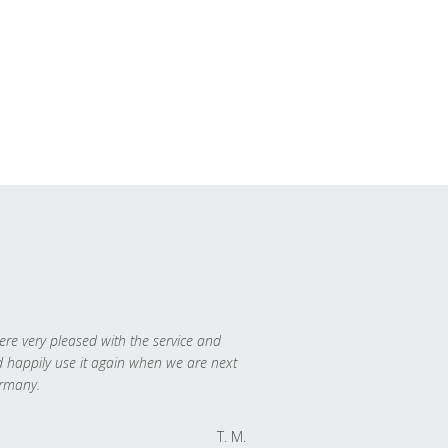
re very pleased with the service and
 happily use it again when we are next
rmany.
T. M.