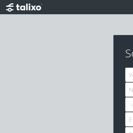
S
V
N
E