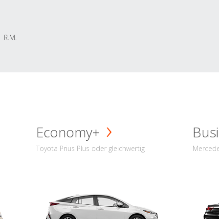
R.M.
Economy+
Busi
Toyota Prius Plus oder gleichwertig
Mercede