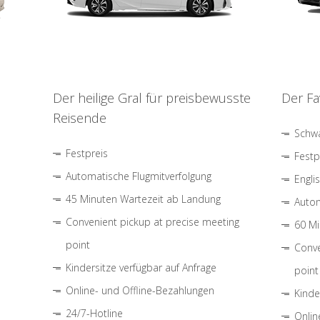
Der heilige Gral für preisbewusste
Der Fa
Reisende
Schwa
Festpreis
Festp
Automatische Flugmitverfolgung
Engli
45 Minuten Wartezeit ab Landung
Autom
Convenient pickup at precise meeting
60 Mi
point
Conve
Kindersitze verfügbar auf Anfrage
point
Online- und Offline-Bezahlungen
Kinde
24/7-Hotline
Onlin