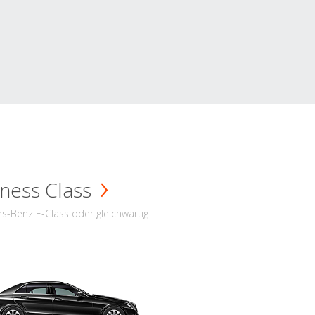
ness Class
s-Benz E-Class oder gleichwärtig