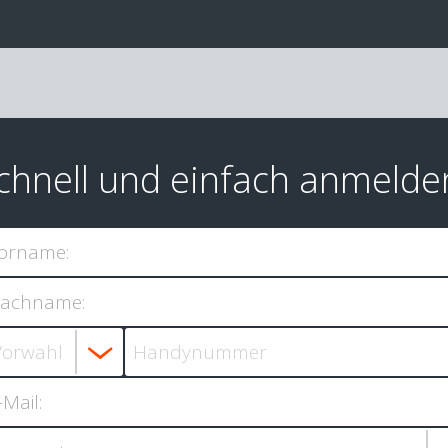
chnell und einfach anmelde
orname:
achname:
-Mail: