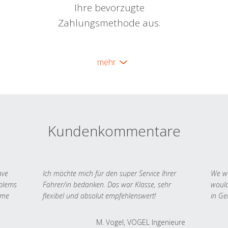
Ihre bevorzugte
Zahlungsmethode aus.
mehr
Kundenkommentare
ave
Ich möchte mich für den super Service Ihrer
We we
oblems
Fahrer/in bedanken. Das war Klasse, sehr
would
 me
flexibel und absolut empfehlenswert!
in Ge
M. Vogel, VOGEL Ingenieure