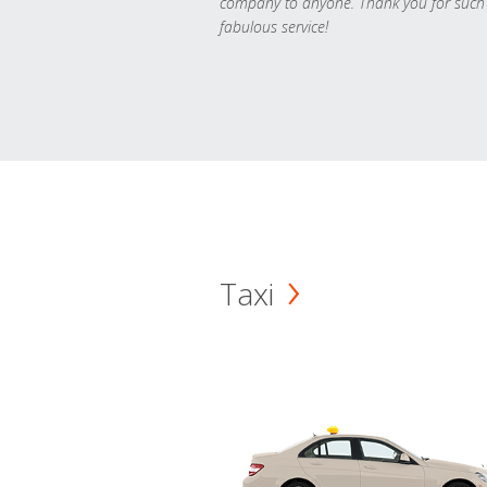
company to anyone. Thank you for such
fabulous service!
Taxi