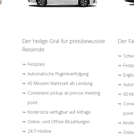
Der heilige Gral für preisbewusste
Der Fa
Reisende
Schwa
Festpreis
Festp
Automatische Flugmitverfolgung
Engli
45 Minuten Wartezeit ab Landung
Autom
Convenient pickup at precise meeting
60 Mi
point
Conve
Kindersitze verfügbar auf Anfrage
point
Online- und Offline-Bezahlungen
Kinde
24/7-Hotline
Onlin