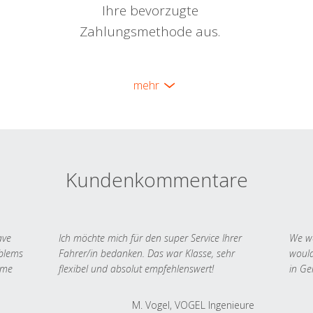
Ihre bevorzugte
Zahlungsmethode aus.
mehr
Kundenkommentare
ave
Ich möchte mich für den super Service Ihrer
We we
oblems
Fahrer/in bedanken. Das war Klasse, sehr
would
 me
flexibel und absolut empfehlenswert!
in Ge
M. Vogel, VOGEL Ingenieure