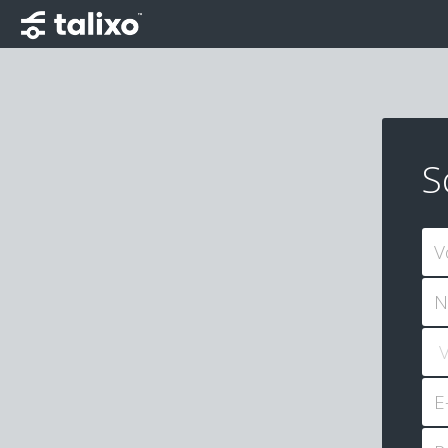
S
V
N
E