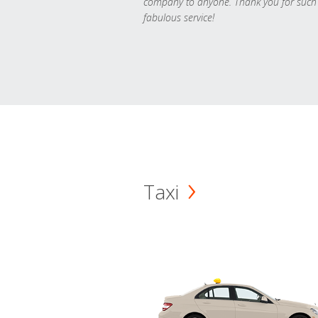
company to anyone. Thank you for such
fabulous service!
Taxi