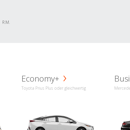
R.M.
Economy+
Busi
Toyota Prius Plus oder gleichwertig
Mercede