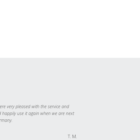
re very pleased with the service and
 happily use it again when we are next
rmany.
T. M.