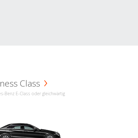
ness Class
s-Benz E-Class oder gleichwärtig