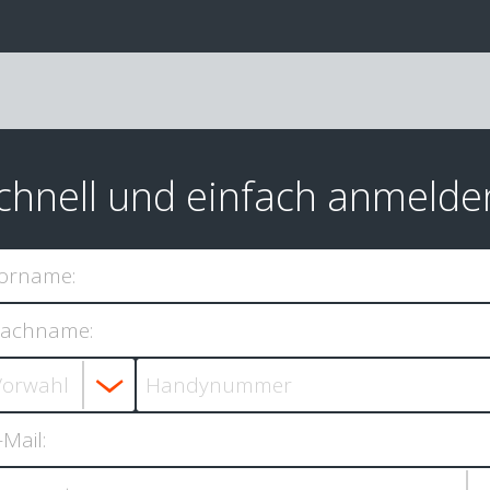
chnell und einfach anmelde
orname:
achname:
-Mail: