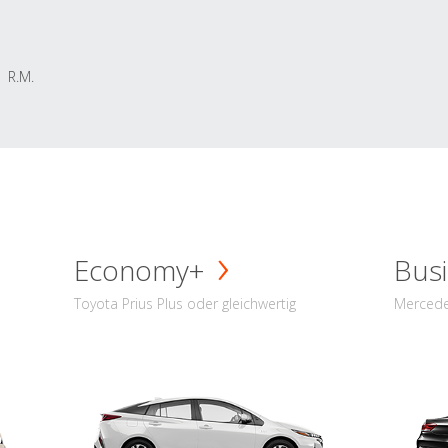
R.M.
Economy+
Busi
Toyota Prius Plus oder gleichwertig
Mercede