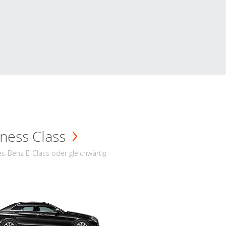
ness Class
s-Benz E-Class oder gleichwärtig