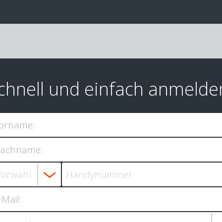
chnell und einfach anmelde
orname:
achname:
-Mail: