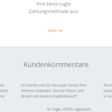
Ihre bevorzugte
Zahlungsmethode aus.
mehr
Kundenkommentare
ave
Ich möchte mich für den super Service Ihrer
We we
oblems
Fahrer/in bedanken. Das war Klasse, sehr
would
 me
flexibel und absolut empfehlenswert!
in Ge
M. Vogel, VOGEL Ingenieure