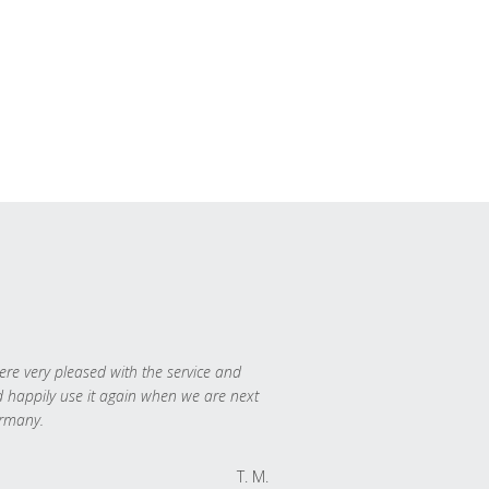
re very pleased with the service and
 happily use it again when we are next
rmany.
T. M.