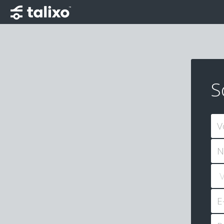
S
V
N
E