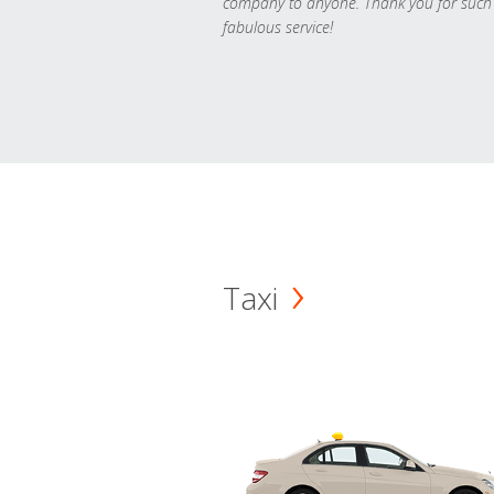
company to anyone. Thank you for such
fabulous service!
Taxi