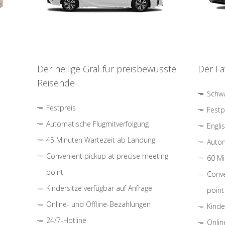
Der heilige Gral für preisbewusste
Der Fa
Reisende
Schwa
Festpreis
Festp
Automatische Flugmitverfolgung
Engli
45 Minuten Wartezeit ab Landung
Autom
Convenient pickup at precise meeting
60 Mi
point
Conve
Kindersitze verfügbar auf Anfrage
point
Online- und Offline-Bezahlungen
Kinde
24/7-Hotline
Onlin