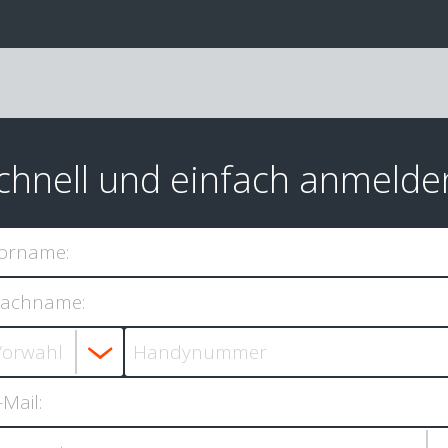
chnell und einfach anmelde
orname:
achname:
-Mail: