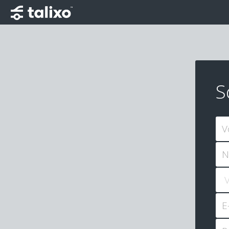
S
V
N
E