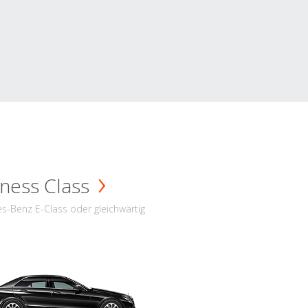
ness Class
s-Benz E-Class oder gleichwärtig