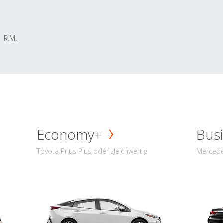
R.M.
Economy+
Busi
Toyota Prius Plus oder gleichwertig
Mercede