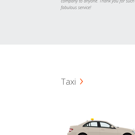
company to anyone. Thank you for such
fabulous service!
Taxi