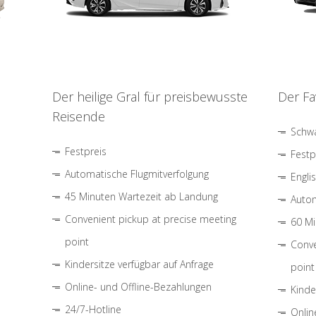
Der heilige Gral für preisbewusste
Der Fa
Reisende
Schwa
Festpreis
Festp
Automatische Flugmitverfolgung
Engli
45 Minuten Wartezeit ab Landung
Autom
Convenient pickup at precise meeting
60 Mi
point
Conve
Kindersitze verfügbar auf Anfrage
point
Online- und Offline-Bezahlungen
Kinde
24/7-Hotline
Onlin