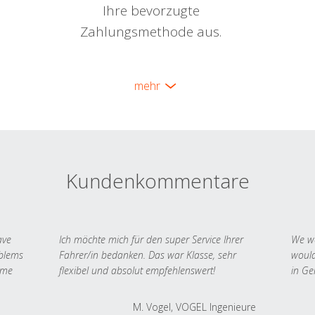
Ihre bevorzugte
Zahlungsmethode aus.
mehr
Kundenkommentare
ave
Ich möchte mich für den super Service Ihrer
We we
oblems
Fahrer/in bedanken. Das war Klasse, sehr
would
 me
flexibel und absolut empfehlenswert!
in Ge
M. Vogel, VOGEL Ingenieure