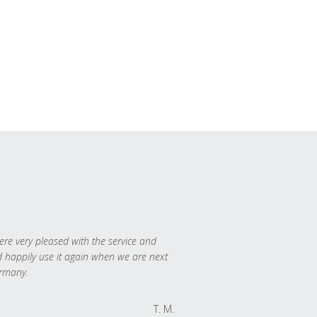
re very pleased with the service and
 happily use it again when we are next
rmany.
T. M.