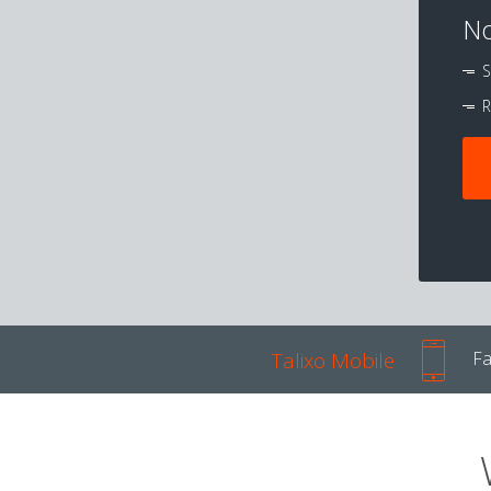
No
S
R
Talixo Mobile
Fa