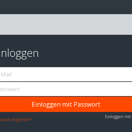
inloggen
-Mail:
asswort:
Einloggen mit
swort vergessen?