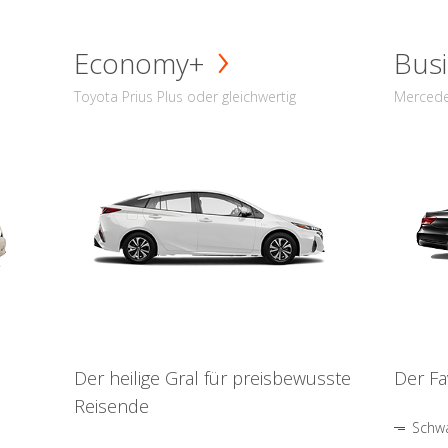
Economy+
Busi
Toyota Prius Plus oder gleichwertig
Mercede
Der heilige Gral für preisbewusste
Der Fa
Reisende
Schwa