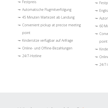
Festpreis
Festp
Automatische Flugmitverfolgung
Engli
45 Minuten Wartezeit ab Landung
Autom
Convenient pickup at precise meeting
60 Mi
point
Conve
Kindersitze verfügbar auf Anfrage
point
Online- und Offline-Bezahlungen
Kinde
24/7-Hotline
Onlin
24/7-