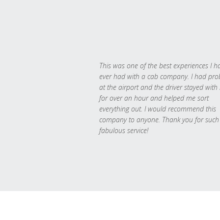
This was one of the best experiences I h
ever had with a cab company. I had pr
at the airport and the driver stayed with
for over an hour and helped me sort
everything out. I would recommend this
company to anyone. Thank you for such
fabulous service!