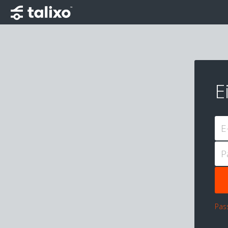
E
E
P
Pas