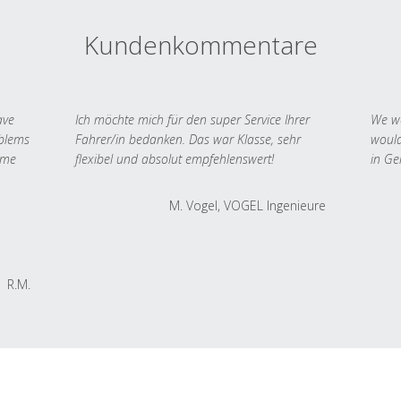
Kundenkommentare
ave
Ich möchte mich für den super Service Ihrer
We we
oblems
Fahrer/in bedanken. Das war Klasse, sehr
would
 me
flexibel und absolut empfehlenswert!
in Ge
M. Vogel, VOGEL Ingenieure
R.M.