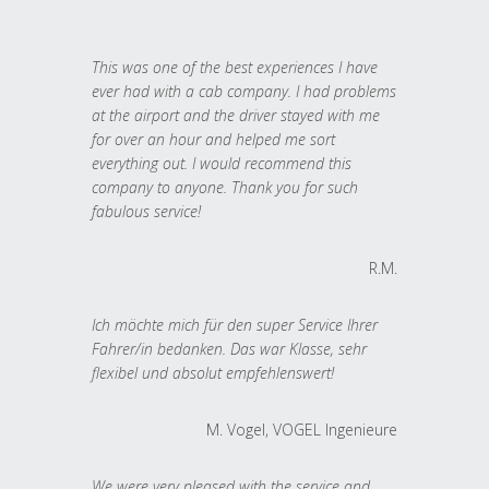
This was one of the best experiences I have
ever had with a cab company. I had problems
at the airport and the driver stayed with me
for over an hour and helped me sort
everything out. I would recommend this
company to anyone. Thank you for such
fabulous service!
R.M.
Ich möchte mich für den super Service Ihrer
Fahrer/in bedanken. Das war Klasse, sehr
flexibel und absolut empfehlenswert!
M. Vogel, VOGEL Ingenieure
We were very pleased with the service and