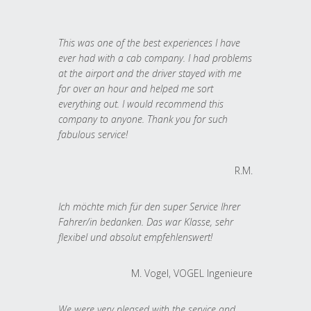
This was one of the best experiences I have
ever had with a cab company. I had problems
at the airport and the driver stayed with me
for over an hour and helped me sort
everything out. I would recommend this
company to anyone. Thank you for such
fabulous service!
R.M.
Ich möchte mich für den super Service Ihrer
Fahrer/in bedanken. Das war Klasse, sehr
flexibel und absolut empfehlenswert!
M. Vogel, VOGEL Ingenieure
We were very pleased with the service and