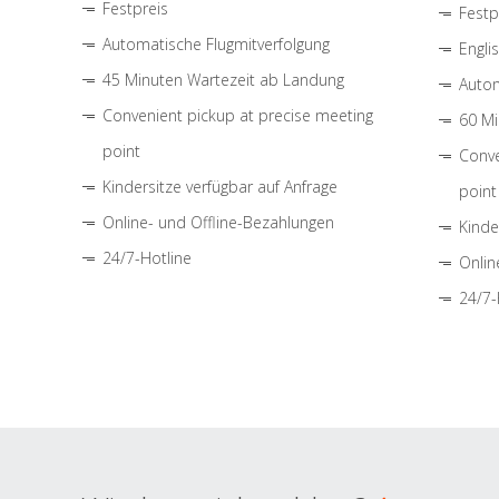
Festpreis
Festp
Automatische Flugmitverfolgung
Engli
45 Minuten Wartezeit ab Landung
Autom
Convenient pickup at precise meeting
60 Mi
point
Conve
Kindersitze verfügbar auf Anfrage
point
Online- und Offline-Bezahlungen
Kinde
24/7-Hotline
Onlin
24/7-