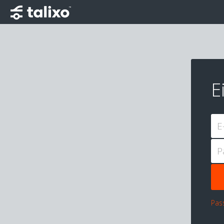
E
E
P
Pas