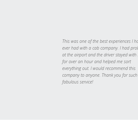
This was one of the best experiences I h
ever had with a cab company. I had pr
at the airport and the driver stayed with
for over an hour and helped me sort
everything out. I would recommend this
company to anyone. Thank you for such
fabulous service!