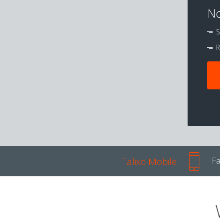
No
S
R
Talixo Mobile
Fa