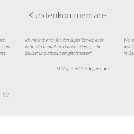
Kundenkommentare
ave
Ich möchte mich für den super Service Ihrer
We we
oblems
Fahrer/in bedanken. Das war Klasse, sehr
would
 me
flexibel und absolut empfehlenswert!
in Ge
M. Vogel, VOGEL Ingenieure
R.M.