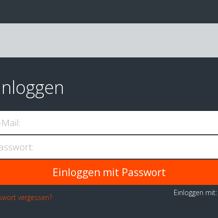
inloggen
-Mail:
asswort:
Einloggen mit
swort vergessen?