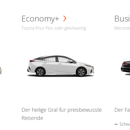
Economy+
Busi
Toyota Prius Plus oder gleichwertig
Mercede
Der heilige Gral für preisbewusste
Der Fa
Reisende
Schwa