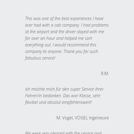
This was one of the best experiences I have
ever had with a cab company. I had problems
at the airport and the driver stayed with me
for over an hour and helped me sort
everything out. I would recommend this
company to anyone. Thank you for such
fabulous service!
R.M.
Ich möchte mich für den super Service Ihrer
Fahrer/in bedanken. Das war Klasse, sehr
flexibel und absolut empfehlenswert!
M. Vogel, VOGEL Ingenieure
We were very pleased with the service and