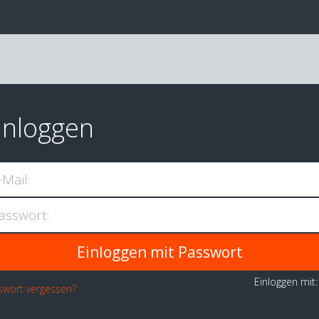
inloggen
-Mail:
asswort:
Einloggen mit
swort vergessen?