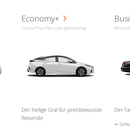
Economy+
Busi
Toyota Prius Plus oder gleichwertig
Mercede
Der heilige Gral für preisbewusste
Der Fa
Reisende
Schwa