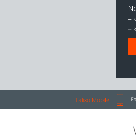
No
S
R
Talixo Mobile
Fa