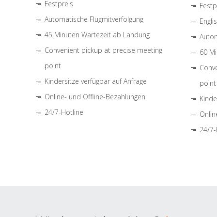
Festpreis
Festp
Automatische Flugmitverfolgung
Engli
45 Minuten Wartezeit ab Landung
Autom
Convenient pickup at precise meeting
60 Mi
point
Conve
Kindersitze verfügbar auf Anfrage
point
Online- und Offline-Bezahlungen
Kinde
24/7-Hotline
Onlin
24/7-