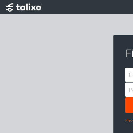
E
E
P
Pas