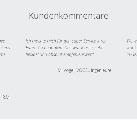
Kundenkommentare
ave
Ich möchte mich für den super Service Ihrer
We we
oblems
Fahrer/in bedanken. Das war Klasse, sehr
would
 me
flexibel und absolut empfehlenswert!
in Ge
M. Vogel, VOGEL Ingenieure
R.M.