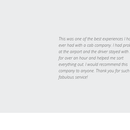
This was one of the best experiences I h
ever had with a cab company. I had pr
at the airport and the driver stayed with
for over an hour and helped me sort
everything out. I would recommend this
company to anyone. Thank you for such
fabulous service!