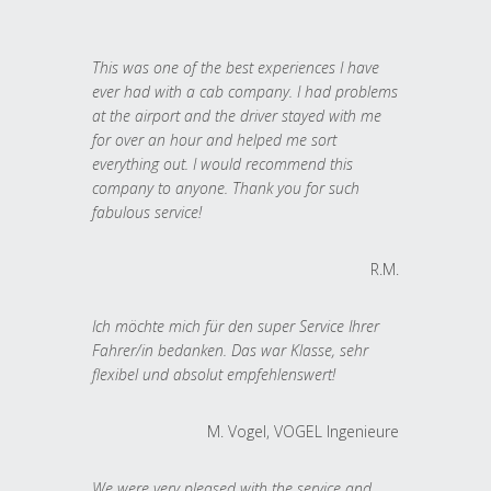
This was one of the best experiences I have
ever had with a cab company. I had problems
at the airport and the driver stayed with me
for over an hour and helped me sort
everything out. I would recommend this
company to anyone. Thank you for such
fabulous service!
R.M.
Ich möchte mich für den super Service Ihrer
Fahrer/in bedanken. Das war Klasse, sehr
flexibel und absolut empfehlenswert!
M. Vogel, VOGEL Ingenieure
We were very pleased with the service and