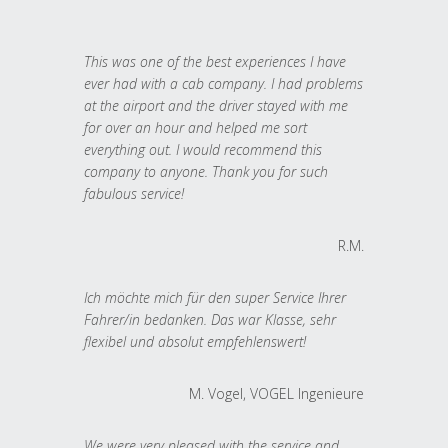
This was one of the best experiences I have
ever had with a cab company. I had problems
at the airport and the driver stayed with me
for over an hour and helped me sort
everything out. I would recommend this
company to anyone. Thank you for such
fabulous service!
R.M.
Ich möchte mich für den super Service Ihrer
Fahrer/in bedanken. Das war Klasse, sehr
flexibel und absolut empfehlenswert!
M. Vogel, VOGEL Ingenieure
We were very pleased with the service and