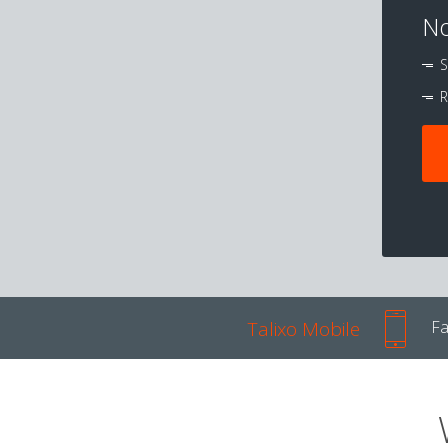
No
S
R
Talixo Mobile
Fa