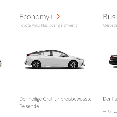
Economy+
Busi
Toyota Prius Plus oder gleichwertig
Mercede
Der heilige Gral für preisbewusste
Der Fa
Reisende
Schwa