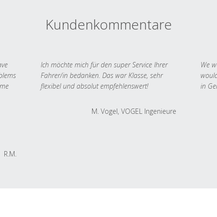
Kundenkommentare
ave
Ich möchte mich für den super Service Ihrer
We we
oblems
Fahrer/in bedanken. Das war Klasse, sehr
would
 me
flexibel und absolut empfehlenswert!
in Ge
M. Vogel, VOGEL Ingenieure
R.M.