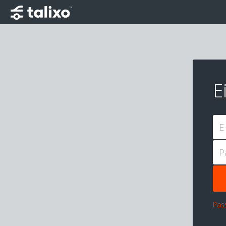
E
E
P
Pas