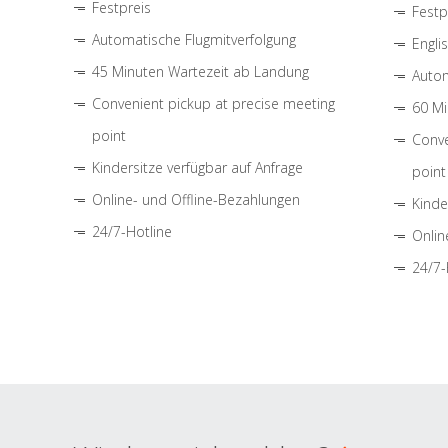
Festpreis
Festp
Automatische Flugmitverfolgung
Engli
45 Minuten Wartezeit ab Landung
Autom
Convenient pickup at precise meeting
60 Mi
point
Conve
Kindersitze verfügbar auf Anfrage
point
Online- und Offline-Bezahlungen
Kinde
24/7-Hotline
Onlin
24/7-