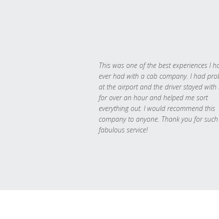
This was one of the best experiences I h
ever had with a cab company. I had pr
at the airport and the driver stayed with
for over an hour and helped me sort
everything out. I would recommend this
company to anyone. Thank you for such
fabulous service!