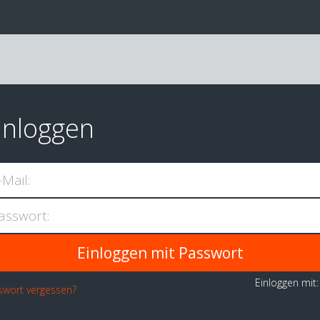
inloggen
-Mail:
asswort:
Einloggen mit
swort vergessen?