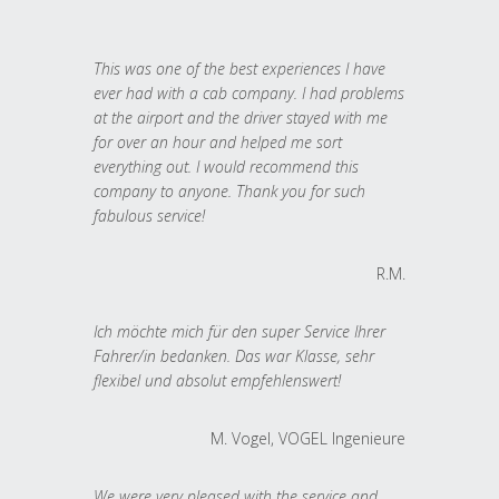
This was one of the best experiences I have
ever had with a cab company. I had problems
at the airport and the driver stayed with me
for over an hour and helped me sort
everything out. I would recommend this
company to anyone. Thank you for such
fabulous service!
R.M.
Ich möchte mich für den super Service Ihrer
Fahrer/in bedanken. Das war Klasse, sehr
flexibel und absolut empfehlenswert!
M. Vogel, VOGEL Ingenieure
We were very pleased with the service and