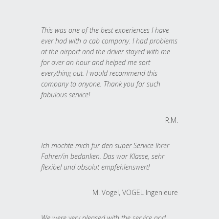
This was one of the best experiences I have
ever had with a cab company. I had problems
at the airport and the driver stayed with me
for over an hour and helped me sort
everything out. I would recommend this
company to anyone. Thank you for such
fabulous service!
R.M.
Ich möchte mich für den super Service Ihrer
Fahrer/in bedanken. Das war Klasse, sehr
flexibel und absolut empfehlenswert!
M. Vogel, VOGEL Ingenieure
We were very pleased with the service and