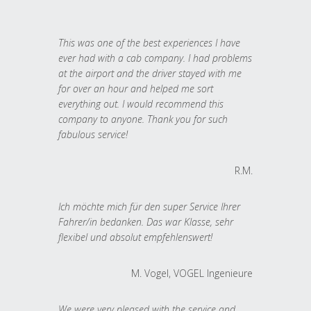
This was one of the best experiences I have
ever had with a cab company. I had problems
at the airport and the driver stayed with me
for over an hour and helped me sort
everything out. I would recommend this
company to anyone. Thank you for such
fabulous service!
R.M.
Ich möchte mich für den super Service Ihrer
Fahrer/in bedanken. Das war Klasse, sehr
flexibel und absolut empfehlenswert!
M. Vogel, VOGEL Ingenieure
We were very pleased with the service and