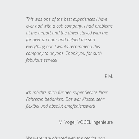
This was one of the best experiences I have
ever had with a cab company. I had problems
at the airport and the driver stayed with me
for over an hour and helped me sort
everything out. I would recommend this
company to anyone. Thank you for such
fabulous service!
R.M.
Ich möchte mich für den super Service Ihrer
Fahrer/in bedanken. Das war Klasse, sehr
flexibel und absolut empfehlenswert!
M. Vogel, VOGEL Ingenieure
We were very pleased with the service and