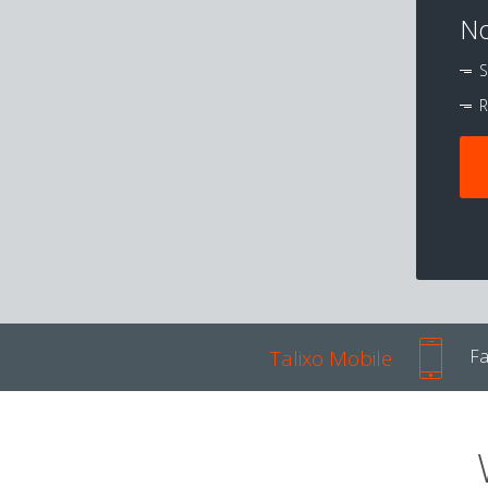
No
S
R
Talixo Mobile
Fa