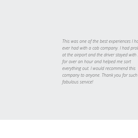
This was one of the best experiences I h
ever had with a cab company. I had pr
at the airport and the driver stayed with
for over an hour and helped me sort
everything out. I would recommend this
company to anyone. Thank you for such
fabulous service!