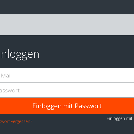
inloggen
-Mail:
asswort:
Einloggen mit
swort vergessen?