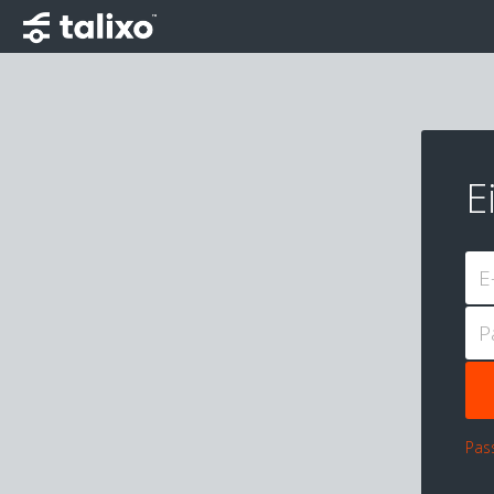
E
E
P
Pas