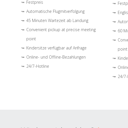
Festpreis
Festp
Automatische Flugmitverfolgung
Engli
45 Minuten Wartezeit ab Landung
Autom
Convenient pickup at precise meeting
60 Mi
point
Conve
Kindersitze verfügbar auf Anfrage
point
Online- und Offline-Bezahlungen
Kinde
24/7-Hotline
Onlin
24/7-