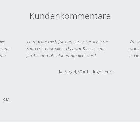
Kundenkommentare
ave
Ich möchte mich für den super Service Ihrer
We we
oblems
Fahrer/in bedanken. Das war Klasse, sehr
would
 me
flexibel und absolut empfehlenswert!
in Ge
M. Vogel, VOGEL Ingenieure
R.M.