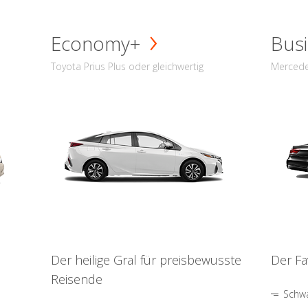
Economy+
Busi
Toyota Prius Plus oder gleichwertig
Mercede
Der heilige Gral für preisbewusste
Der Fa
Reisende
Schwa