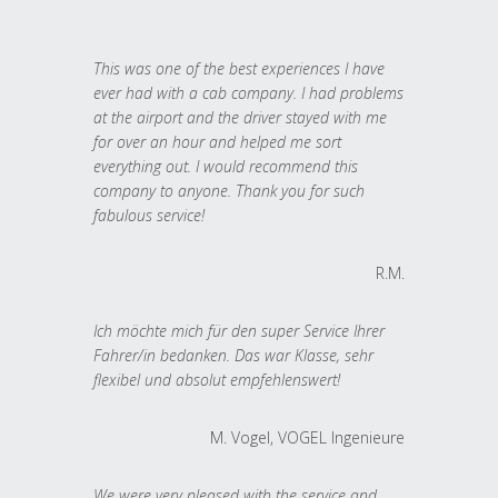
This was one of the best experiences I have
ever had with a cab company. I had problems
at the airport and the driver stayed with me
for over an hour and helped me sort
everything out. I would recommend this
company to anyone. Thank you for such
fabulous service!
R.M.
Ich möchte mich für den super Service Ihrer
Fahrer/in bedanken. Das war Klasse, sehr
flexibel und absolut empfehlenswert!
M. Vogel, VOGEL Ingenieure
We were very pleased with the service and