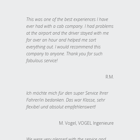
This was one of the best experiences I have
ever had with a cab company. I had problems
at the airport and the driver stayed with me
for over an hour and helped me sort
everything out. I would recommend this
company to anyone. Thank you for such
fabulous service!
R.M.
Ich möchte mich für den super Service Ihrer
Fahrer/in bedanken. Das war Klasse, sehr
flexibel und absolut empfehlenswert!
M. Vogel, VOGEL Ingenieure
We were very pleased with the service and