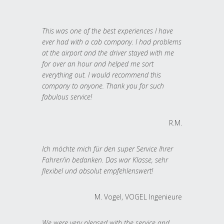
This was one of the best experiences I have
ever had with a cab company. I had problems
at the airport and the driver stayed with me
for over an hour and helped me sort
everything out. I would recommend this
company to anyone. Thank you for such
fabulous service!
R.M.
Ich möchte mich für den super Service Ihrer
Fahrer/in bedanken. Das war Klasse, sehr
flexibel und absolut empfehlenswert!
M. Vogel, VOGEL Ingenieure
We were very pleased with the service and