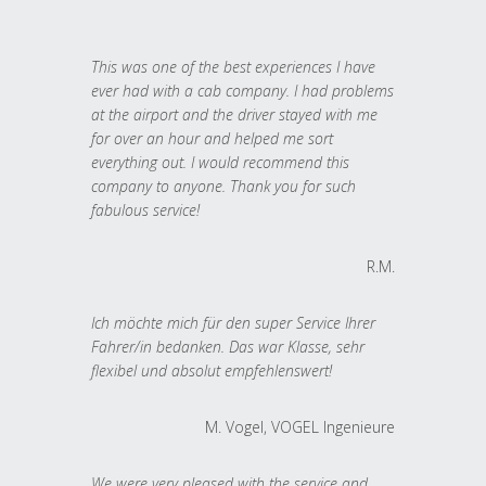
This was one of the best experiences I have
ever had with a cab company. I had problems
at the airport and the driver stayed with me
for over an hour and helped me sort
everything out. I would recommend this
company to anyone. Thank you for such
fabulous service!
R.M.
Ich möchte mich für den super Service Ihrer
Fahrer/in bedanken. Das war Klasse, sehr
flexibel und absolut empfehlenswert!
M. Vogel, VOGEL Ingenieure
We were very pleased with the service and