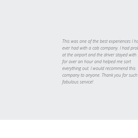
This was one of the best experiences I h
ever had with a cab company. I had pr
at the airport and the driver stayed with
for over an hour and helped me sort
everything out. I would recommend this
company to anyone. Thank you for such
fabulous service!