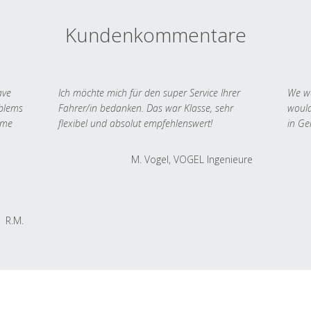
Kundenkommentare
ave
Ich möchte mich für den super Service Ihrer
We we
oblems
Fahrer/in bedanken. Das war Klasse, sehr
would
 me
flexibel und absolut empfehlenswert!
in Ge
M. Vogel, VOGEL Ingenieure
R.M.