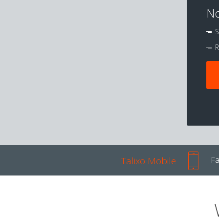
No
S
R
Talixo Mobile
Fa