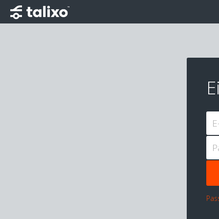
E
E
P
Pas