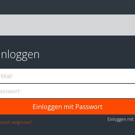
inloggen
-Mail:
asswort:
Einloggen mit
swort vergessen?