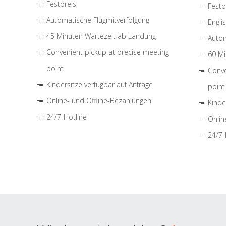
Festpreis
Festp
Automatische Flugmitverfolgung
Engli
45 Minuten Wartezeit ab Landung
Autom
Convenient pickup at precise meeting
60 Mi
point
Conve
Kindersitze verfügbar auf Anfrage
point
Online- und Offline-Bezahlungen
Kinde
24/7-Hotline
Onlin
24/7-