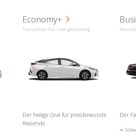
Economy+
Busi
Toyota Prius Plus oder gleichwertig
Mercede
Der heilige Gral für preisbewusste
Der Fa
Reisende
Schwa