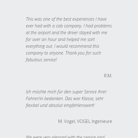
This was one of the best experiences I have
ever had with a cab company. I had problems
at the airport and the driver stayed with me
for over an hour and helped me sort
everything out. I would recommend this
company to anyone. Thank you for such
fabulous service!
R.M.
Ich möchte mich für den super Service Ihrer
Fahrer/in bedanken. Das war Klasse, sehr
flexibel und absolut empfehlenswert!
M. Vogel, VOGEL Ingenieure
We were very pleased with the service and