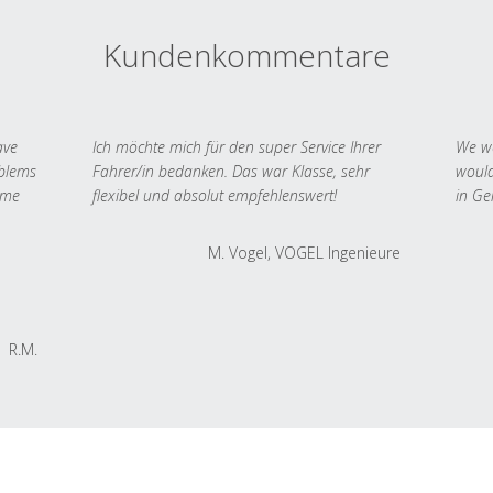
Kundenkommentare
ave
Ich möchte mich für den super Service Ihrer
We we
oblems
Fahrer/in bedanken. Das war Klasse, sehr
would
 me
flexibel und absolut empfehlenswert!
in Ge
M. Vogel, VOGEL Ingenieure
R.M.