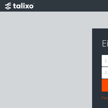
E
E
P
Pas