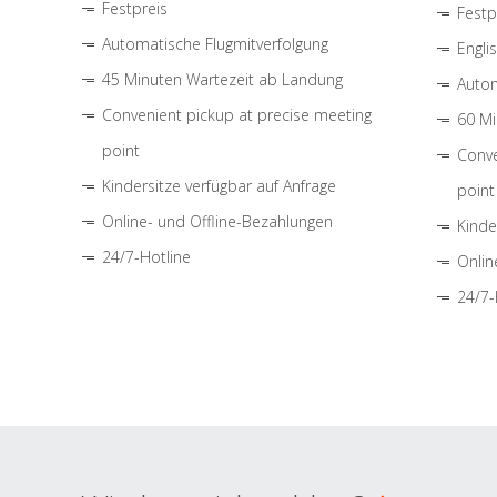
Festpreis
Festp
Automatische Flugmitverfolgung
Engli
45 Minuten Wartezeit ab Landung
Autom
Convenient pickup at precise meeting
60 Mi
point
Conve
Kindersitze verfügbar auf Anfrage
point
Online- und Offline-Bezahlungen
Kinde
24/7-Hotline
Onlin
24/7-