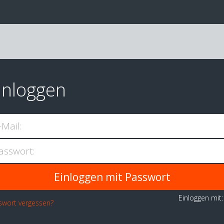
inloggen
-Mail:
asswort:
Einloggen mit
swort vergessen?