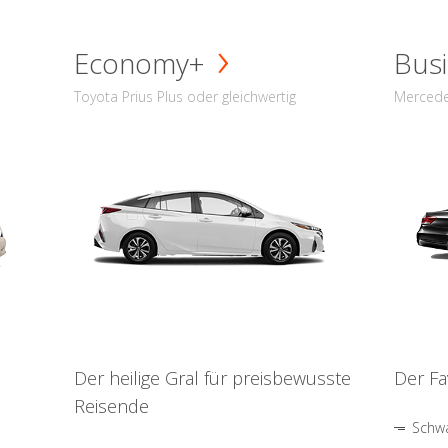
Economy+
Busi
Toyota Prius Plus oder gleichwertig
Mercede
Der heilige Gral für preisbewusste
Der Fa
Reisende
Schwa