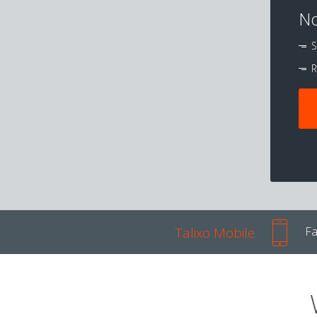
No
S
R
Talixo Mobile
Fa