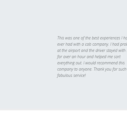
This was one of the best experiences I h
ever had with a cab company. I had pr
at the airport and the driver stayed with
for over an hour and helped me sort
everything out. I would recommend this
company to anyone. Thank you for such
fabulous service!