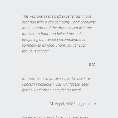
This was one of the best experiences I have
ever had with a cab company. I had problems
at the airport and the driver stayed with me
for over an hour and helped me sort
everything out. I would recommend this
company to anyone. Thank you for such
fabulous service!
R.M.
Ich möchte mich für den super Service Ihrer
Fahrer/in bedanken. Das war Klasse, sehr
flexibel und absolut empfehlenswert!
M. Vogel, VOGEL Ingenieure
We were very pleased with the service and