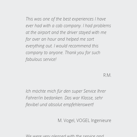
This was one of the best experiences I have
ever had with a cab company. I had problems
at the airport and the driver stayed with me
for over an hour and helped me sort
everything out. I would recommend this
company to anyone. Thank you for such
fabulous service!
R.M.
Ich möchte mich für den super Service Ihrer
Fahrer/in bedanken. Das war Klasse, sehr
flexibel und absolut empfehlenswert!
M. Vogel, VOGEL Ingenieure
We were very pleased with the service and