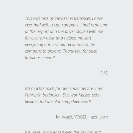
This was one of the best experiences I have
ever had with a cab company. I had problems
at the airport and the driver stayed with me
for over an hour and helped me sort
everything out. I would recommend this
company to anyone. Thank you for such
fabulous service!
R.M.
Ich möchte mich für den super Service Ihrer
Fahrer/in bedanken. Das war Klasse, sehr
flexibel und absolut empfehlenswert!
M. Vogel, VOGEL Ingenieure
We were very pleased with the service and