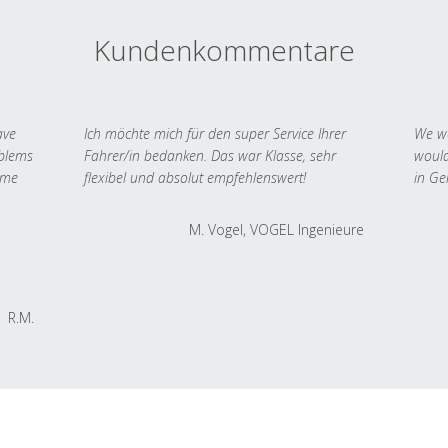
Kundenkommentare
ave
Ich möchte mich für den super Service Ihrer
We we
oblems
Fahrer/in bedanken. Das war Klasse, sehr
would
 me
flexibel und absolut empfehlenswert!
in Ge
M. Vogel, VOGEL Ingenieure
R.M.