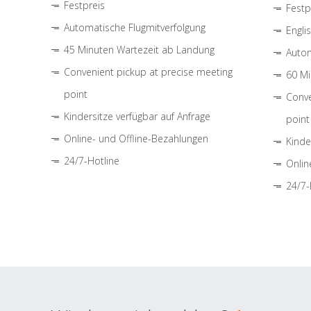
Festpreis
Festp
Automatische Flugmitverfolgung
Engli
45 Minuten Wartezeit ab Landung
Autom
Convenient pickup at precise meeting
60 Mi
point
Conve
Kindersitze verfügbar auf Anfrage
point
Online- und Offline-Bezahlungen
Kinde
24/7-Hotline
Onlin
24/7-