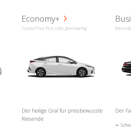
Economy+
Busi
Toyota Prius Plus oder gleichwertig
Mercede
Der heilige Gral für preisbewusste
Der Fa
Reisende
Schwa