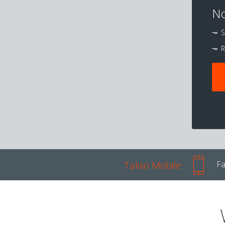
No
S
R
Talixo Mobile
Fa