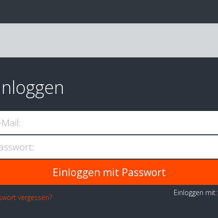
inloggen
-Mail:
asswort:
Einloggen mit
swort vergessen?