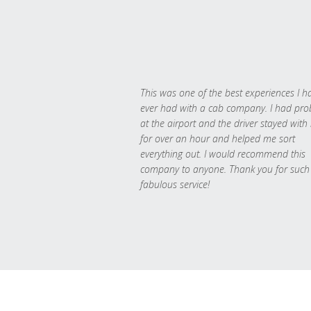
This was one of the best experiences I h
ever had with a cab company. I had pr
at the airport and the driver stayed with
for over an hour and helped me sort
everything out. I would recommend this
company to anyone. Thank you for such
fabulous service!