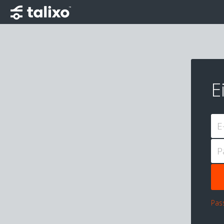
E
E
P
Pas