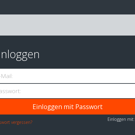
inloggen
-Mail:
asswort:
Einloggen mit
swort vergessen?