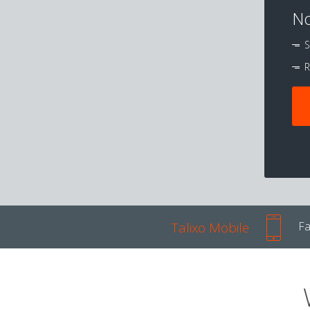
No
S
R
Talixo Mobile
Fa