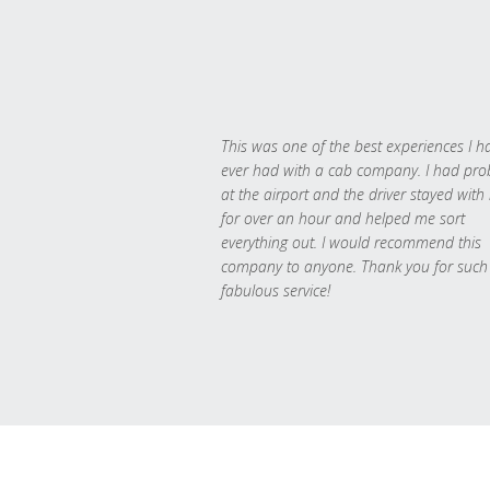
This was one of the best experiences I h
ever had with a cab company. I had pr
at the airport and the driver stayed with
for over an hour and helped me sort
everything out. I would recommend this
company to anyone. Thank you for such
fabulous service!