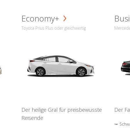
Economy+
Busi
Toyota Prius Plus oder gleichwertig
Mercede
Der heilige Gral für preisbewusste
Der Fa
Reisende
Schwa