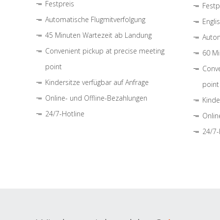
Festpreis
Festp
Automatische Flugmitverfolgung
Engli
45 Minuten Wartezeit ab Landung
Autom
Convenient pickup at precise meeting
60 Mi
point
Conve
Kindersitze verfügbar auf Anfrage
point
Online- und Offline-Bezahlungen
Kinde
24/7-Hotline
Onlin
24/7-