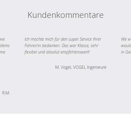
Kundenkommentare
ave
Ich möchte mich für den super Service Ihrer
We we
oblems
Fahrer/in bedanken. Das war Klasse, sehr
would
 me
flexibel und absolut empfehlenswert!
in Ge
M. Vogel, VOGEL Ingenieure
R.M.