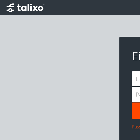
E
E
P
Pas