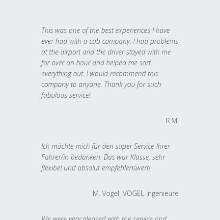
This was one of the best experiences I have
ever had with a cab company. I had problems
at the airport and the driver stayed with me
for over an hour and helped me sort
everything out. I would recommend this
company to anyone. Thank you for such
fabulous service!
R.M.
Ich möchte mich für den super Service Ihrer
Fahrer/in bedanken. Das war Klasse, sehr
flexibel und absolut empfehlenswert!
M. Vogel, VOGEL Ingenieure
We were very pleased with the service and